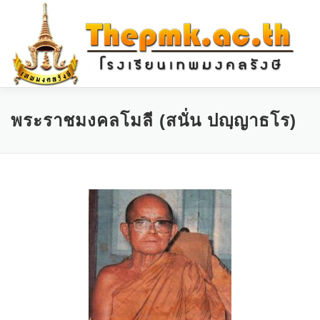
หน้าแรก
เกี่ยวกับโรงเรียน
บุคคลากร
ITA ONLINE
พระราชมงคลโมลี (สนั่น ปญฺญาธโร)