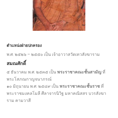
ตำแหน่ง
ฝ่ายปกครอง
พ.ศ. ๒๕๒๖ – ๒๕๕๐
เป็น เจ้าอาวาสวัดเทวสังฆาราม
สมณศักดิ์
๕ ธันวาคม พ.ศ. ๒๕๓๕ เป็น
พระราชาคณะชั้นสามัญ
ที่
พระโสภณกาญจนาภรณ์
๑๐ มิถุนายน พ.ศ. ๒๕๔๙ เป็น
พระราชาคณะชั้นราช
ที่
พระราชมงคลโมลี ศีลาจารนิวิฐ มหาคณิสสร บวรสังฆา
ราม คามวาสี