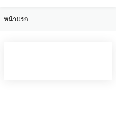
หน้าแรก
เกี่ยวกับโรงเรียน
บุคคลากร
หน้าแรก
ITA ONLINE
ติดต่อโรงเรียน
ดร.ยงยุทธ สงพะโยม
ผู้อำนวยการโรงเรียนเทพมงคลรังษี
สำนักงานเขตพื้นที่การศึกษามัธยมศึกษากาญจนบุรี